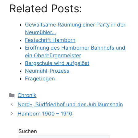
Related Posts:
Gewaltsame Räumung einer Party in der
Neumühler…
Festschrift Hamborn
Eröffnung des Hamborner Bahnhofs und
ein Oberbürgermeister
Bergschule wird aufgelöst
Neumühl-Prozess
Fragebogen
Kategorien
Chronik
Nord-, Südfriedhof und der Jubiläumshain
Hamborn 1900 – 1910
Suchen