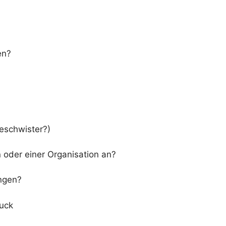
en?
Geschwister?)
 oder einer Organisation an?
ingen?
uck