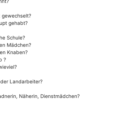
hnt?
t gewechselt?
aupt gehabt?
che Schule?
enen Mädchen?
enen Knaben?
b ?
wieviel?
oder Landarbeiter?
Ladnerin, Näherin, Dienstmädchen?