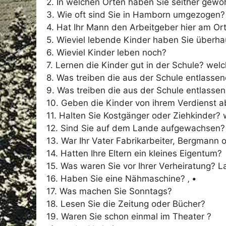
2. In welchen Orten haben Sie seither gewo
3. Wie oft sind Sie in Hamborn umgezogen?
4. Hat Ihr Mann den Arbeitgeber hier am Or
5. Wieviel lebende Kinder haben Sie überh
6. Wieviel Kinder leben noch?
7. Lernen die Kinder gut in der Schule? wel
8. Was treiben die aus der Schule entlass
9. Was treiben die aus der Schule entlass
10. Geben die Kinder von ihrem Verdienst a
11. Halten Sie Kostgänger oder Ziehkinder? 
12. Sind Sie auf dem Lande aufgewachsen?
13. War Ihr Vater Fabrikarbeiter, Bergmann 
14. Hatten Ihre Eltern ein kleines Eigentum?
15. Was waren Sie vor Ihrer Verheiratung? 
16. Haben Sie eine Nähmaschine? ‚ •
17. Was machen Sie Sonntags?
18. Lesen Sie die Zeitung oder Bücher?
19. Waren Sie schon einmal im Theater ?