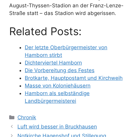
August-Thyssen-Stadion an der Franz-Lenze-
Straße statt – das Stadion wird abgerissen.
Related Posts:
Der letzte Oberbürgermeister von
Hamborn stirbt
Dichterviertel Hamborn
Die Vorbereitung des Festes
Brotkarte, Hauptpostamt und Kirchweih
Masse von Koloniehäusern
Hamborn als selbständige
Landbürgermeisterei
Kategorien
Chronik
Luft wird besser in Bruckhausen
Notkirche Hagenshof und Stillegung