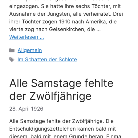
eingezogen. Sie hatte ihre sechs Töchter, mit
Ausnahme der Jüngsten, alle verheiratet. Drei
ihrer Töchter zogen 1910 nach Amerika, die
vierte zog nach Gelsenkirchen, die …
Weiterlesen …
Kategorien
Allgemein
Schlagwörter
Im Schatten der Schlote
Alle Samstage fehlte
der Zwölfjährige
28. April 1926
Alle Samstage fehlte der Zwölfjährige. Die
Entschuldigungszettelchen kamen bald mit
diesem, bald mit jenem Grunde heran. Einmal