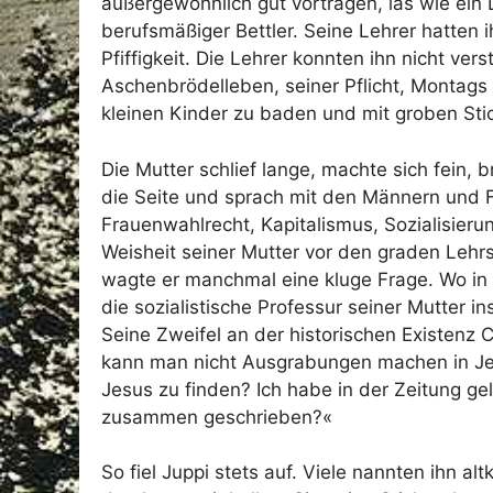
außergewöhnlich gut vortragen, las wie ein 
berufsmäßiger Bettler. Seine Lehrer hatten 
Pfiffigkeit. Die Lehrer konnten ihn nicht v
Aschenbrödelleben, seiner Pflicht, Montag
kleinen Kinder zu baden und mit groben St
Die Mutter schlief lange, machte sich fein, 
die Seite und sprach mit den Männern und 
Frauenwahlrecht, Kapitalismus, Sozialisierun
Weisheit seiner Mutter vor den graden Lehrs
wagte er manchmal eine kluge Frage. Wo in
die sozialistische Professur seiner Mutter i
Seine Zweifel an der historischen Existenz Ch
kann man nicht Ausgrabungen machen in Je
Jesus zu finden? Ich habe in der Zeitung ge
zusammen geschrieben?«
So fiel Juppi stets auf. Viele nannten ihn alt