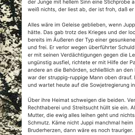
der Junge mit hellem Sinn eine Stichprobe au
weiß nichts, der liest ab, der ist froh, daß 
Alles wäre im Geleise geblieben, wenn Juppi
hätte. Das gab trotz des Krieges und der lo
bereits im Äußeren der Typ einer gesunkenen
und frei. Er verlor wegen überführter Schuld
er mit seinen Verdächtigungen gegen die Le
ungünstig ausfiel, richtete er mit Hilfe de
andere an die Behörden, schließlich an den M
war der struppig-ruppige Mann oben drauf. Er
und wartet heute auf die Sowjetregierung i
Über ihre Heimat schweigen die beiden. Ve
Rechthaberei und Streitsucht hüllt sie ein. 
Mutter, die ewig alles leihen geht und nicht
Schmutz. Käme nicht Juppi manchmal heim 
Bruderherzen, dann wäre es noch trauriger. 