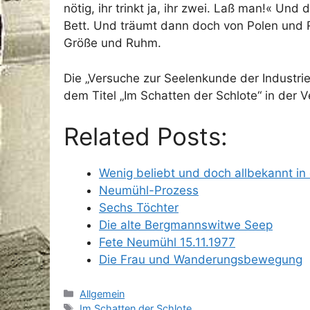
nötig, ihr trinkt ja, ihr zwei. Laß man!« Und
Bett. Und träumt dann doch von Polen und R
Größe und Ruhm.
Die „Versuche zur Seelenkunde der Industri
dem Titel „Im Schatten der Schlote“ in der V
Related Posts:
Wenig beliebt und doch allbekannt in
Neumühl-Prozess
Sechs Töchter
Die alte Bergmannswitwe Seep
Fete Neumühl 15.11.1977
Die Frau und Wanderungsbewegung
Kategorien
Allgemein
Schlagwörter
Im Schatten der Schlote