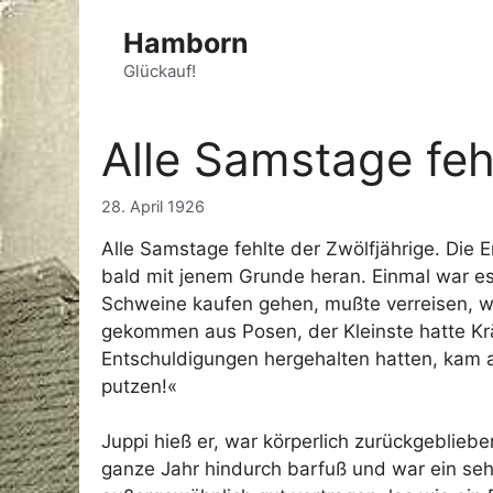
Zum
Hamborn
Inhalt
springen
Glückauf!
Alle Samstage feh
28. April 1926
Alle Samstage fehlte der Zwölfjährige. Die
bald mit jenem Grunde heran. Einmal war es
Schweine kaufen gehen, mußte verreisen, w
gekommen aus Posen, der Kleinste hatte K
Entschuldigungen hergehalten hatten, kam a
putzen!«
Juppi hieß er, war körperlich zurückgeblieben
ganze Jahr hindurch barfuß und war ein sehr 