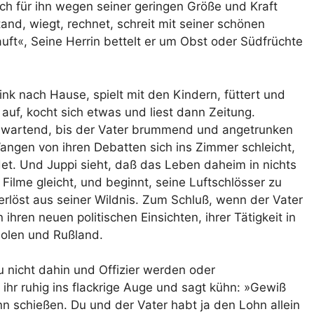
sich für ihn wegen seiner geringen Größe und Kraft
and, wiegt, rechnet, schreit mit seiner schönen
t«, Seine Herrin bettelt er um Obst oder Südfrüchte
flink nach Hause, spielt mit den Kindern, füttert und
t auf, kocht sich etwas und liest dann Zeitung.
ge, wartend, bis der Vater brummend und angetrunken
Wangen von ihren Debatten sich ins Zimmer schleicht,
et. Und Juppi sieht, daß das Leben daheim in nichts
ilme gleicht, und beginnt, seine Luftschlösser zu
rlöst aus seiner Wildnis. Zum Schluß, wenn der Vater
 ihren neuen politischen Einsichten, ihrer Tätigkeit in
Polen und Rußland.
u nicht dahin und Offizier werden oder
ihr ruhig ins flackrige Auge und sagt kühn: »Gewiß
n schießen. Du und der Vater habt ja den Lohn allein