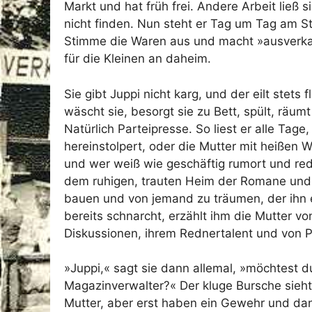
Markt und hat früh frei. Andere Arbeit ließ 
nicht finden. Nun steht er Tag um Tag am St
Stimme die Waren aus und macht »ausverkauf
für die Kleinen an daheim.
Sie gibt Juppi nicht karg, und der eilt stets 
wäscht sie, besorgt sie zu Bett, spült, räum
Natürlich Parteipresse. So liest er alle Ta
hereinstolpert, oder die Mutter mit heißen 
und wer weiß wie geschäftig rumort und red
dem ruhigen, trauten Heim der Romane und F
bauen und von jemand zu träumen, der ihn e
bereits schnarcht, erzählt ihm die Mutter von
Diskussionen, ihrem Rednertalent und von 
»Juppi,« sagt sie dann allemal, »möchtest d
Magazinverwalter?« Der kluge Bursche sieht 
Mutter, aber erst haben ein Gewehr und dan