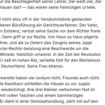
f die Beschlagenheit seiner Lehrer. Der weiß viel, der
er hauen darf — das waren seine freimütigen Urteile.
 nicht allzu oft in der Versäumnisliste gestanden
ckeren Büroführung ein Gerichtsverfahren. Der Vater,
 Existenz, vertrat seine Sache vor dem Richter frank
. Dann griff er zur Rache. Von Haus zu Haus pilgerte
hrer, und als zu Ostern das Zeugnis seines Juppi
r Partei-Rechts-beratung eine Beschwerde um die
inister. Natürlich umsonst. In der Zeit der Revolution
 saß im hohen Rat, verteilte Fett für den Betriebsrat
n Deutschland. Seine Frau ebenso.
rwandte haben sie rundum nicht. Freunde auch nicht.
Alle Nachbarn schließen die Häuser zu vor Juppis
s wiederbringt. Ihre drei Kleinen verkommen fast im
mit vollen Taschen und einem barmherzigen
Er dient in einer Gemüsehandlung, zieht mit auf den