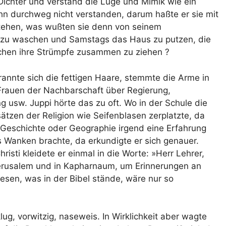
Dichter und verstand die Lüge und Mimik wie ein
ihn durchweg nicht verstanden, darum haßte er sie mit
erstehen, was wußten sie denn von seinem
s zu waschen und Samstags das Haus zu putzen, die
ichen ihre Strümpfe zusammen zu ziehen ?
brannte sich die fettigen Haare, stemmte die Arme in
Frauen der Nachbarschaft über Regierung,
g usw. Juppi hörte das zu oft. Wo in der Schule die
ätzen der Religion wie Seifenblasen zerplatzte, da
 Geschichte oder Geographie irgend eine Erfahrung
ns Wanken brachte, da erkundigte er sich genauer.
risti kleidete er einmal in die Worte: »Herr Lehrer,
rusalem und in Kapharnaum, um Erinnerungen an
lesen, was in der Bibel stände, wäre nur so
klug, vorwitzig, naseweis. In Wirklichkeit aber wagte