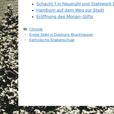
Schacht 1 in Neumühl und Stahlwerk
Hamborn auf dem Weg zur Stadt
Eröffnung des Morian-Stifts
Kategorien
Chronik
Erster Stahl in Duisburg-Bruckhausen
Katholische Knabenschule