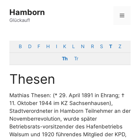
Zum
Hamborn
Inhalt
Menü
springen
Glückauf!
B
D
F
H
I
K
L
N
R
S
T
Z
Th
Tr
Thesen
Mathias Thesen: (* 29. April 1891 in Ehrang; †
11. Oktober 1944 im KZ Sachsenhausen),
Stadtverordneter in Hamborn Teilnehmer an der
Novemberrevolution, wurde später
Betriebsrats-vorsitzender des Hafenbetriebs
Walsum und 1920 führendes Mitglied der KPD,