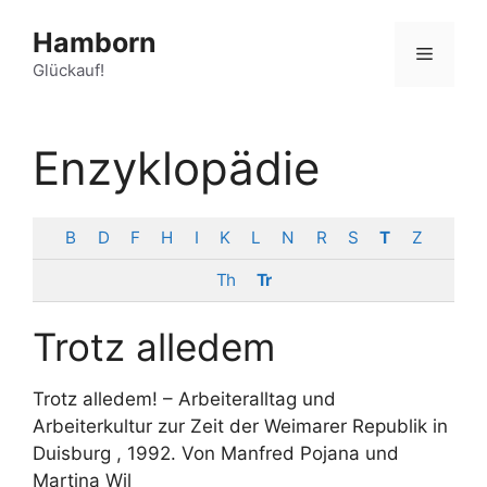
Zum
Hamborn
Inhalt
Menü
springen
Glückauf!
Enzyklopädie
B
D
F
H
I
K
L
N
R
S
T
Z
Th
Tr
Trotz alledem
Trotz alledem! – Arbeiteralltag und
Arbeiterkultur zur Zeit der Weimarer Republik in
Duisburg , 1992. Von Manfred Pojana und
Martina Wil