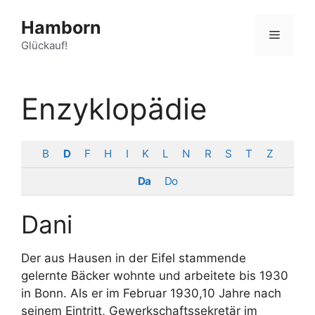
Zum
Hamborn
Inhalt
Menü
springen
Glückauf!
Enzyklopädie
B
D
F
H
I
K
L
N
R
S
T
Z
Da
Do
Dani
Der aus Hausen in der Eifel stammende
gelernte Bäcker wohnte und arbeitete bis 1930
in Bonn. Als er im Februar 1930,10 Jahre nach
seinem Eintritt, Gewerkschaftssekretär im