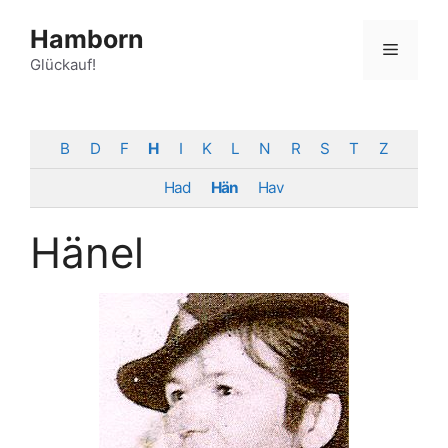
Zum
Hamborn
Inhalt
Menü
springen
Glückauf!
B
D
F
H
I
K
L
N
R
S
T
Z
Had
Hän
Hav
Hänel