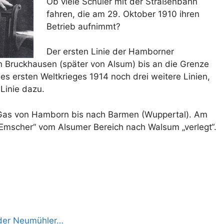
Ob viele Schüler mit der Straßenbahn
fahren, die am 29. Oktober 1910 ihren
Betrieb aufnimmt?
Der ersten Linie der Hamborner
 Bruckhausen (später von Alsum) bis an die Grenze
s ersten Weltkrieges 1914 noch drei weitere Linien,
Linie dazu.
 Gas von Hamborn bis nach Barmen (Wuppertal). Am
Emscher“ vom Alsumer Bereich nach Walsum „verlegt“.
 der Neumühler…